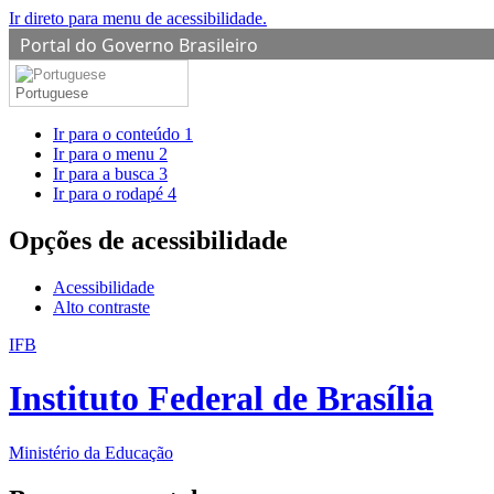
Ir direto para menu de acessibilidade.
Portal do Governo Brasileiro
Portuguese
Ir para o conteúdo
1
Ir para o menu
2
Ir para a busca
3
Ir para o rodapé
4
Opções de acessibilidade
Acessibilidade
Alto contraste
IFB
Instituto Federal de Brasília
Ministério da Educação