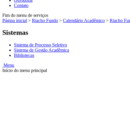
Ouvidoria
Contato
Fim do menu de serviços
Página inicial
>
Riacho Fundo
>
Calendário Acadêmico
>
Riacho Fu
Sistemas
Sistema de Processo Seletivo
Sistema de Gestão Acadêmica
Bibliotecas
Menu
Início do menu principal