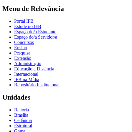
Menu de Relevância
Portal IFB
Estude no IFB
Espaço do/a Estudante
Espaço do/a Servidor/a
Concursos
Ensino
Pesquisa
Extensão
Administração
Educação a Distância
Internacional
IFB na Mídia
Repositório Institucional
Unidades
Reitoria
Brasília
Ceilândia
Estrutural
Gama