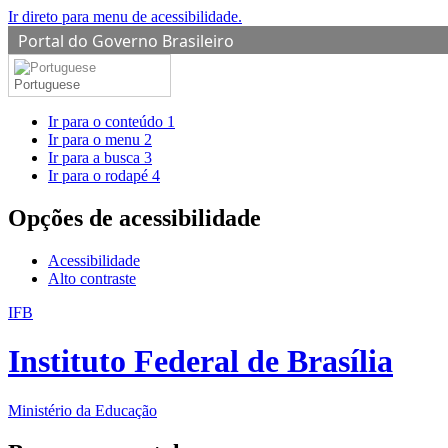
Ir direto para menu de acessibilidade.
Portal do Governo Brasileiro
Portuguese
Ir para o conteúdo
1
Ir para o menu
2
Ir para a busca
3
Ir para o rodapé
4
Opções de acessibilidade
Acessibilidade
Alto contraste
IFB
Instituto Federal de Brasília
Ministério da Educação