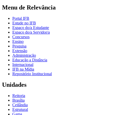
Menu de Relevância
Portal IFB
Estude no IFB
Espaço do/a Estudante
Espaço do/a Servidor/a
Concursos
Ensino
Pesquisa
Extensão
Administração
Educação a Distância
Internacional
IFB na Mídia
Repositório Institucional
Unidades
Reitoria
Brasília
Ceilândia
Estrutural
Gama