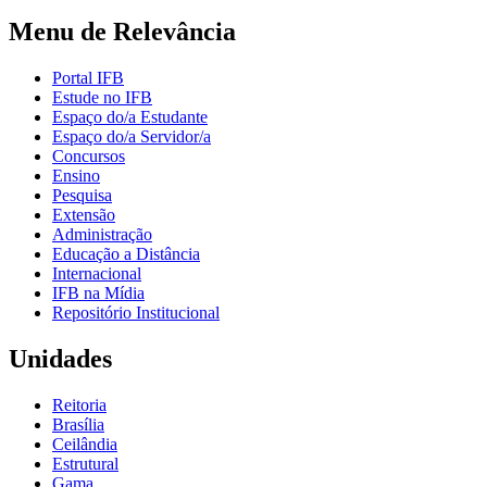
Menu de Relevância
Portal IFB
Estude no IFB
Espaço do/a Estudante
Espaço do/a Servidor/a
Concursos
Ensino
Pesquisa
Extensão
Administração
Educação a Distância
Internacional
IFB na Mídia
Repositório Institucional
Unidades
Reitoria
Brasília
Ceilândia
Estrutural
Gama