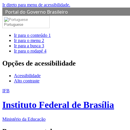
Ir direto para menu de acessibilidade.
Portal do Governo Brasileiro
Portuguese
Ir para o conteúdo
1
Ir para o menu
2
Ir para a busca
3
Ir para o rodapé
4
Opções de acessibilidade
Acessibilidade
Alto contraste
IFB
Instituto Federal de Brasília
Ministério da Educação