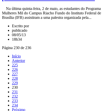
Na última quinta-feira, 2 de maio, as estudantes do Programa
Mulheres Mil do Campus Riacho Fundo do Instituto Federal de
Brasília (IFB) assistiram a uma palestra organizada pela...
Escrito por
publicado
08/05/13
18h34
Página 230 de 236
Início
Anterior
225
226
227
228
229
230
231
232
233
234
Próximo