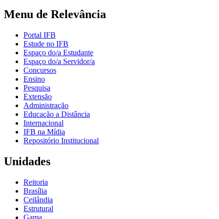
Menu de Relevância
Portal IFB
Estude no IFB
Espaço do/a Estudante
Espaço do/a Servidor/a
Concursos
Ensino
Pesquisa
Extensão
Administração
Educação a Distância
Internacional
IFB na Mídia
Repositório Institucional
Unidades
Reitoria
Brasília
Ceilândia
Estrutural
Gama