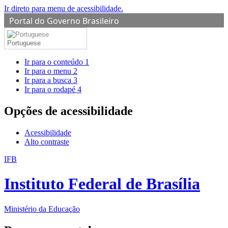
Ir direto para menu de acessibilidade.
Portal do Governo Brasileiro
Portuguese
Ir para o conteúdo
1
Ir para o menu
2
Ir para a busca
3
Ir para o rodapé
4
Opções de acessibilidade
Acessibilidade
Alto contraste
IFB
Instituto Federal de Brasília
Ministério da Educação