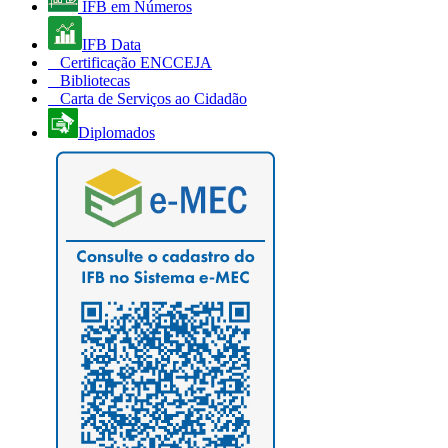
IFB em Números
IFB Data
Certificação ENCCEJA
Bibliotecas
Carta de Serviços ao Cidadão
Diplomados