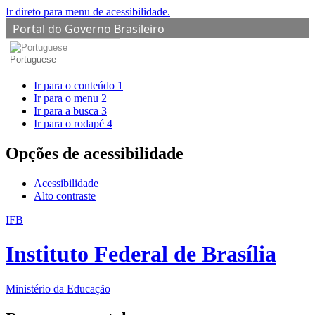
Ir direto para menu de acessibilidade.
Portal do Governo Brasileiro
Portuguese
Ir para o conteúdo
1
Ir para o menu
2
Ir para a busca
3
Ir para o rodapé
4
Opções de acessibilidade
Acessibilidade
Alto contraste
IFB
Instituto Federal de Brasília
Ministério da Educação