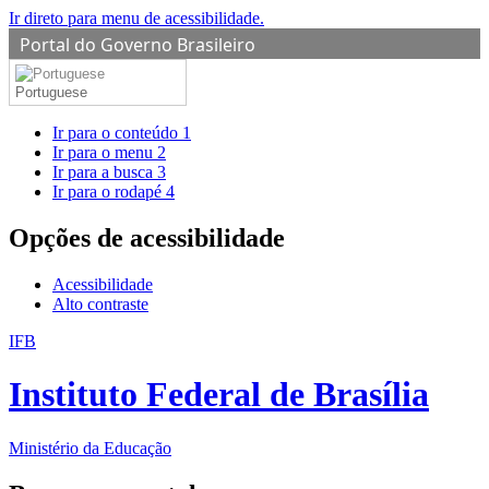
Ir direto para menu de acessibilidade.
Portal do Governo Brasileiro
Portuguese
Ir para o conteúdo
1
Ir para o menu
2
Ir para a busca
3
Ir para o rodapé
4
Opções de acessibilidade
Acessibilidade
Alto contraste
IFB
Instituto Federal de Brasília
Ministério da Educação