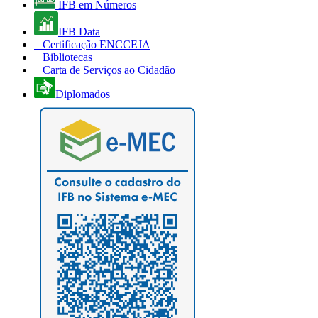
IFB em Números
IFB Data
Certificação ENCCEJA
Bibliotecas
Carta de Serviços ao Cidadão
Diplomados