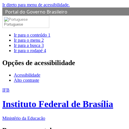
Ir direto para menu de acessibilidade.
Portal do Governo Brasileiro
Portuguese
Ir para o conteúdo
1
Ir para o menu
2
Ir para a busca
3
Ir para o rodapé
4
Opções de acessibilidade
Acessibilidade
Alto contraste
IFB
Instituto Federal de Brasília
Ministério da Educação