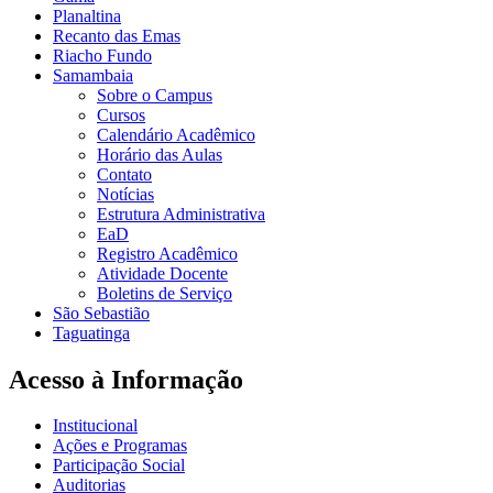
Planaltina
Recanto das Emas
Riacho Fundo
Samambaia
Sobre o Campus
Cursos
Calendário Acadêmico
Horário das Aulas
Contato
Notícias
Estrutura Administrativa
EaD
Registro Acadêmico
Atividade Docente
Boletins de Serviço
São Sebastião
Taguatinga
Acesso à Informação
Institucional
Ações e Programas
Participação Social
Auditorias