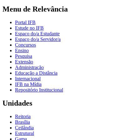
Menu de Relevância
Portal IFB
Estude no IFB
Espaço do/a Estudante
Espaço do/a Servidor/a
Concursos
Ensino
Pesquisa
Extensão
Administração
Educação a Distância
Internacional
IFB na Mídia
Repositório Institucional
Unidades
Reitoria
Brasília
Ceilândia
Estrutural
Gama