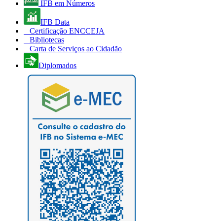
IFB em Números
IFB Data
Certificação ENCCEJA
Bibliotecas
Carta de Serviços ao Cidadão
Diplomados