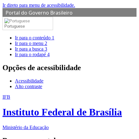
Ir direto para menu de acessibilidade.
Portal do Governo Brasileiro
Portuguese
Ir para o conteúdo
1
Ir para o menu
2
Ir para a busca
3
Ir para o rodapé
4
Opções de acessibilidade
Acessibilidade
Alto contraste
IFB
Instituto Federal de Brasília
Ministério da Educação