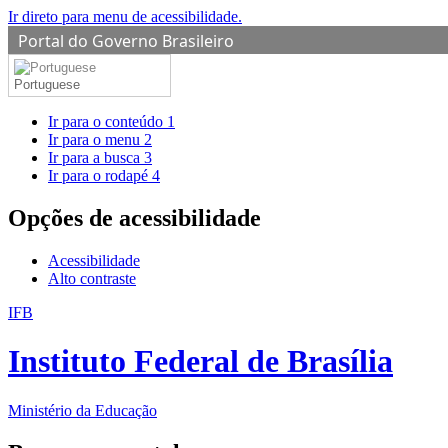
Ir direto para menu de acessibilidade.
Portal do Governo Brasileiro
Portuguese
Ir para o conteúdo
1
Ir para o menu
2
Ir para a busca
3
Ir para o rodapé
4
Opções de acessibilidade
Acessibilidade
Alto contraste
IFB
Instituto Federal de Brasília
Ministério da Educação