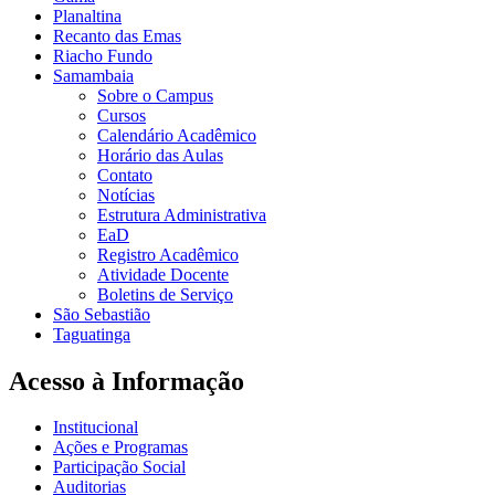
Planaltina
Recanto das Emas
Riacho Fundo
Samambaia
Sobre o Campus
Cursos
Calendário Acadêmico
Horário das Aulas
Contato
Notícias
Estrutura Administrativa
EaD
Registro Acadêmico
Atividade Docente
Boletins de Serviço
São Sebastião
Taguatinga
Acesso à Informação
Institucional
Ações e Programas
Participação Social
Auditorias