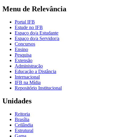
Menu de Relevância
Portal IFB
Estude no IFB
Espaço do/a Estudante
Espaço do/a Servidor/a
Concursos
Ensino
Pesquisa
Extensão
Administração
Educação a Distância
Internacional
IFB na Mídia
Repositório Institucional
Unidades
Reitoria
Brasília
Ceilândia
Estrutural
Gama