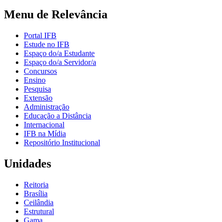
Menu de Relevância
Portal IFB
Estude no IFB
Espaço do/a Estudante
Espaço do/a Servidor/a
Concursos
Ensino
Pesquisa
Extensão
Administração
Educação a Distância
Internacional
IFB na Mídia
Repositório Institucional
Unidades
Reitoria
Brasília
Ceilândia
Estrutural
Gama