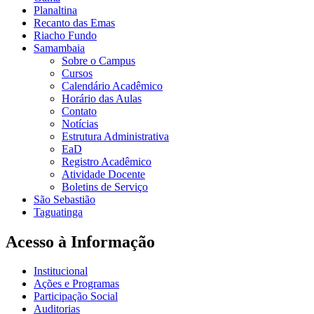
Planaltina
Recanto das Emas
Riacho Fundo
Samambaia
Sobre o Campus
Cursos
Calendário Acadêmico
Horário das Aulas
Contato
Notícias
Estrutura Administrativa
EaD
Registro Acadêmico
Atividade Docente
Boletins de Serviço
São Sebastião
Taguatinga
Acesso à Informação
Institucional
Ações e Programas
Participação Social
Auditorias