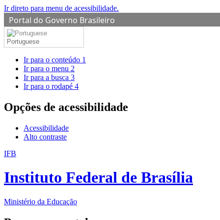
Ir direto para menu de acessibilidade.
Portal do Governo Brasileiro
Portuguese
Ir para o conteúdo
1
Ir para o menu
2
Ir para a busca
3
Ir para o rodapé
4
Opções de acessibilidade
Acessibilidade
Alto contraste
IFB
Instituto Federal de Brasília
Ministério da Educação