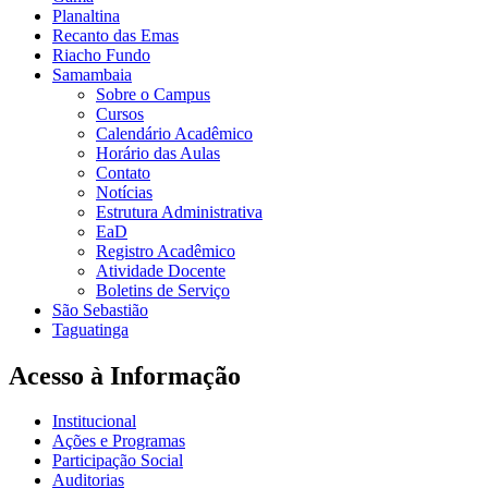
Planaltina
Recanto das Emas
Riacho Fundo
Samambaia
Sobre o Campus
Cursos
Calendário Acadêmico
Horário das Aulas
Contato
Notícias
Estrutura Administrativa
EaD
Registro Acadêmico
Atividade Docente
Boletins de Serviço
São Sebastião
Taguatinga
Acesso à Informação
Institucional
Ações e Programas
Participação Social
Auditorias