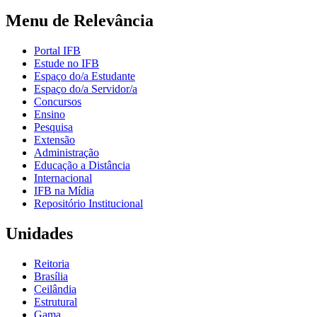
Menu de Relevância
Portal IFB
Estude no IFB
Espaço do/a Estudante
Espaço do/a Servidor/a
Concursos
Ensino
Pesquisa
Extensão
Administração
Educação a Distância
Internacional
IFB na Mídia
Repositório Institucional
Unidades
Reitoria
Brasília
Ceilândia
Estrutural
Gama