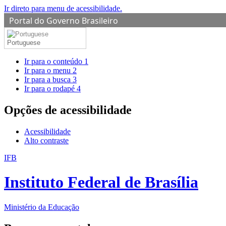
Ir direto para menu de acessibilidade.
Portal do Governo Brasileiro
Portuguese
Ir para o conteúdo
1
Ir para o menu
2
Ir para a busca
3
Ir para o rodapé
4
Opções de acessibilidade
Acessibilidade
Alto contraste
IFB
Instituto Federal de Brasília
Ministério da Educação