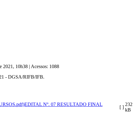
de 2021, 10h38
|
Acessos: 1088
/2021 - DGSA/RIFB/IFB.
EDITAL Nº. 07 RESULTADO FINAL
232
[ ]
kB