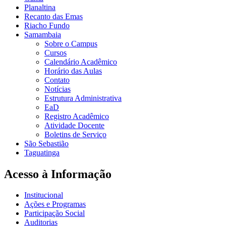
Planaltina
Recanto das Emas
Riacho Fundo
Samambaia
Sobre o Campus
Cursos
Calendário Acadêmico
Horário das Aulas
Contato
Notícias
Estrutura Administrativa
EaD
Registro Acadêmico
Atividade Docente
Boletins de Serviço
São Sebastião
Taguatinga
Acesso à Informação
Institucional
Ações e Programas
Participação Social
Auditorias