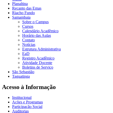
Planaltina
Recanto das Emas
Riacho Fundo
Samambaia
Sobre o Campus
Cursos
Calendário Acadêmico
Horário das Aulas
Contato
Notícias
Estrutura Administrativa
EaD
Registro Acadêmico
Atividade Docente
Boletins de Serviço
São Sebastião
Taguatinga
Acesso à Informação
Institucional
Ações e Programas
Participação Social
Auditorias