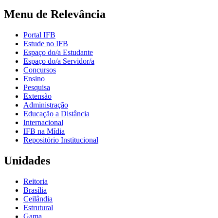
Menu de Relevância
Portal IFB
Estude no IFB
Espaço do/a Estudante
Espaço do/a Servidor/a
Concursos
Ensino
Pesquisa
Extensão
Administração
Educação a Distância
Internacional
IFB na Mídia
Repositório Institucional
Unidades
Reitoria
Brasília
Ceilândia
Estrutural
Gama