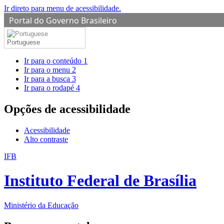
Ir direto para menu de acessibilidade.
Portal do Governo Brasileiro
Portuguese
Ir para o conteúdo
1
Ir para o menu
2
Ir para a busca
3
Ir para o rodapé
4
Opções de acessibilidade
Acessibilidade
Alto contraste
IFB
Instituto Federal de Brasília
Ministério da Educação