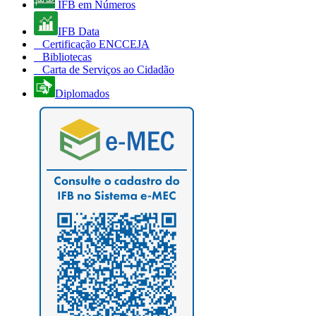
IFB em Números
IFB Data
Certificação ENCCEJA
Bibliotecas
Carta de Serviços ao Cidadão
Diplomados