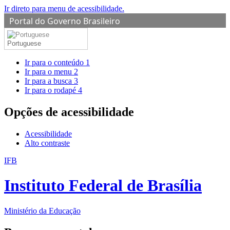
Ir direto para menu de acessibilidade.
Portal do Governo Brasileiro
Portuguese
Ir para o conteúdo
1
Ir para o menu
2
Ir para a busca
3
Ir para o rodapé
4
Opções de acessibilidade
Acessibilidade
Alto contraste
IFB
Instituto Federal de Brasília
Ministério da Educação