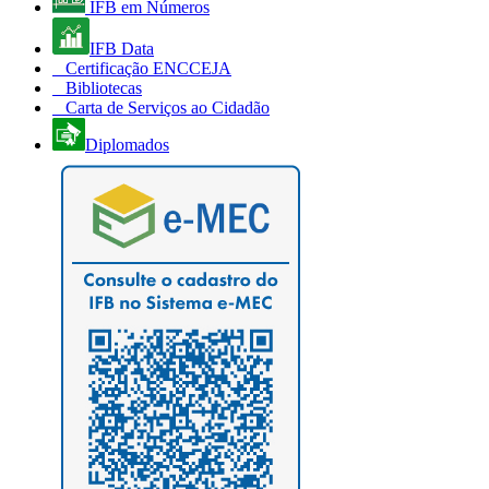
IFB em Números
IFB Data
Certificação ENCCEJA
Bibliotecas
Carta de Serviços ao Cidadão
Diplomados