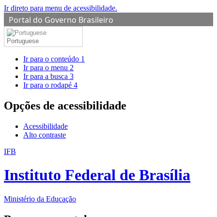
Ir direto para menu de acessibilidade.
Portal do Governo Brasileiro
Portuguese
Ir para o conteúdo
1
Ir para o menu
2
Ir para a busca
3
Ir para o rodapé
4
Opções de acessibilidade
Acessibilidade
Alto contraste
IFB
Instituto Federal de Brasília
Ministério da Educação