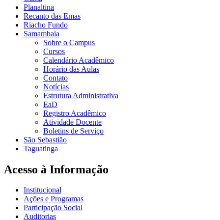
Planaltina
Recanto das Emas
Riacho Fundo
Samambaia
Sobre o Campus
Cursos
Calendário Acadêmico
Horário das Aulas
Contato
Notícias
Estrutura Administrativa
EaD
Registro Acadêmico
Atividade Docente
Boletins de Serviço
São Sebastião
Taguatinga
Acesso à Informação
Institucional
Ações e Programas
Participação Social
Auditorias