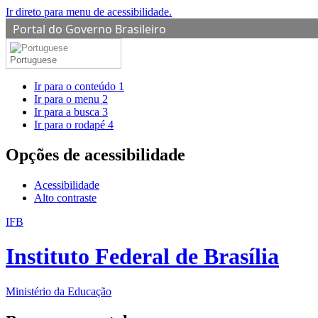
Ir direto para menu de acessibilidade.
Portal do Governo Brasileiro
Portuguese
Ir para o conteúdo
1
Ir para o menu
2
Ir para a busca
3
Ir para o rodapé
4
Opções de acessibilidade
Acessibilidade
Alto contraste
IFB
Instituto Federal de Brasília
Ministério da Educação