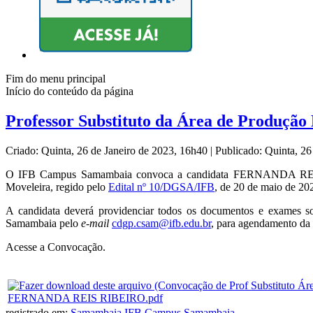
Fim do menu principal
Início do conteúdo da página
Professor Substituto da Área de Produção
Criado: Quinta, 26 de Janeiro de 2023, 16h40
|
Publicado: Quinta, 26
O IFB Campus Samambaia convoca a candidata FERNANDA REIS RIBE
Moveleira, regido pelo
Edital nº 10/DGSA/IFB
, de 20 de maio de 2
A candidata deverá providenciar todos os documentos e exames 
Samambaia pelo
e-mail
cdgp.csam@ifb.edu.br
, para agendamento da 
Acesse a Convocação.
FERNANDA REIS RIBEIRO.pdf
registrado em:
Samambaia
,
IFB Campus Samambaia