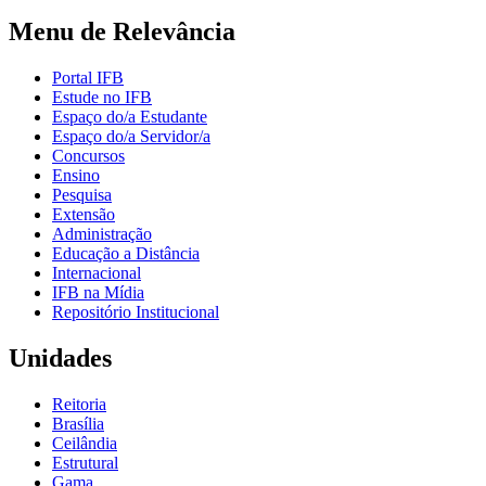
Menu de Relevância
Portal IFB
Estude no IFB
Espaço do/a Estudante
Espaço do/a Servidor/a
Concursos
Ensino
Pesquisa
Extensão
Administração
Educação a Distância
Internacional
IFB na Mídia
Repositório Institucional
Unidades
Reitoria
Brasília
Ceilândia
Estrutural
Gama