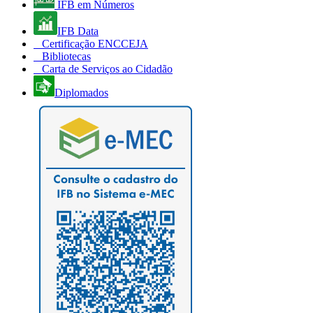
IFB em Números
IFB Data
Certificação ENCCEJA
Bibliotecas
Carta de Serviços ao Cidadão
Diplomados