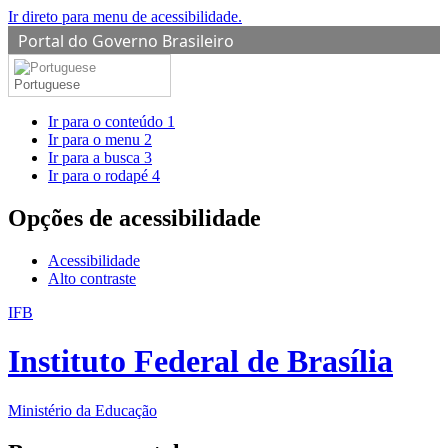
Ir direto para menu de acessibilidade.
Portal do Governo Brasileiro
Portuguese
Ir para o conteúdo
1
Ir para o menu
2
Ir para a busca
3
Ir para o rodapé
4
Opções de acessibilidade
Acessibilidade
Alto contraste
IFB
Instituto Federal de Brasília
Ministério da Educação