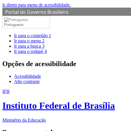
Ir direto para menu de acessibilidade.
Portal do Governo Brasileiro
Portuguese
Ir para o conteúdo
1
Ir para o menu
2
Ir para a busca
3
Ir para o rodapé
4
Opções de acessibilidade
Acessibilidade
Alto contraste
IFB
Instituto Federal de Brasília
Ministério da Educação