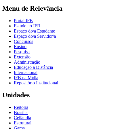
Menu de Relevância
Portal IFB
Estude no IFB
Espaço do/a Estudante
Espaço do/a Servidor/a
Concursos
Ensino
Pesquisa
Extensão
Administração
Educação a Distância
Internacional
IFB na Mídia
Repositório Institucional
Unidades
Reitoria
Brasília
Ceilândia
Estrutural
Gama