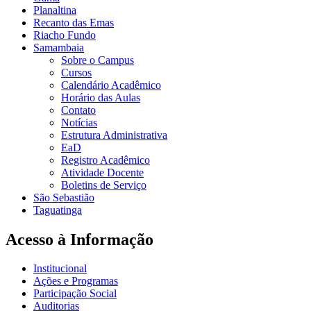
Planaltina
Recanto das Emas
Riacho Fundo
Samambaia
Sobre o Campus
Cursos
Calendário Acadêmico
Horário das Aulas
Contato
Notícias
Estrutura Administrativa
EaD
Registro Acadêmico
Atividade Docente
Boletins de Serviço
São Sebastião
Taguatinga
Acesso à Informação
Institucional
Ações e Programas
Participação Social
Auditorias