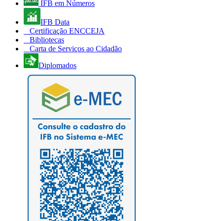
IFB em Números
IFB Data
Certificação ENCCEJA
Bibliotecas
Carta de Serviços ao Cidadão
Diplomados