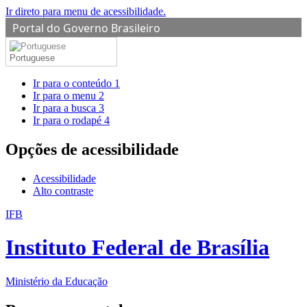
Ir direto para menu de acessibilidade.
Portal do Governo Brasileiro
Portuguese
Ir para o conteúdo
1
Ir para o menu
2
Ir para a busca
3
Ir para o rodapé
4
Opções de acessibilidade
Acessibilidade
Alto contraste
IFB
Instituto Federal de Brasília
Ministério da Educação