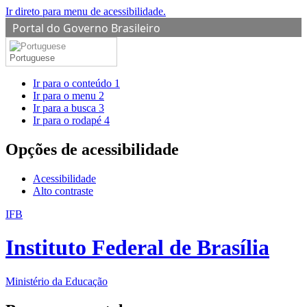
Ir direto para menu de acessibilidade.
Portal do Governo Brasileiro
Portuguese
Ir para o conteúdo
1
Ir para o menu
2
Ir para a busca
3
Ir para o rodapé
4
Opções de acessibilidade
Acessibilidade
Alto contraste
IFB
Instituto Federal de Brasília
Ministério da Educação