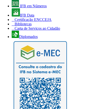
IFB em Números
IFB Data
Certificação ENCCEJA
Bibliotecas
Carta de Serviços ao Cidadão
Diplomados