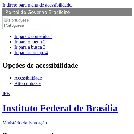
Ir direto para menu de acessibilidade.
Portal do Governo Brasileiro
Portuguese
Ir para o conteúdo
1
Ir para o menu
2
Ir para a busca
3
Ir para o rodapé
4
Opções de acessibilidade
Acessibilidade
Alto contraste
IFB
Instituto Federal de Brasília
Ministério da Educação