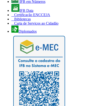
IFB em Números
IFB Data
Certificação ENCCEJA
Bibliotecas
Carta de Serviços ao Cidadão
Diplomados