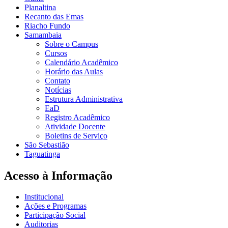
Planaltina
Recanto das Emas
Riacho Fundo
Samambaia
Sobre o Campus
Cursos
Calendário Acadêmico
Horário das Aulas
Contato
Notícias
Estrutura Administrativa
EaD
Registro Acadêmico
Atividade Docente
Boletins de Serviço
São Sebastião
Taguatinga
Acesso à Informação
Institucional
Ações e Programas
Participação Social
Auditorias