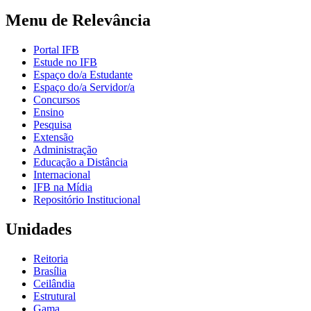
Menu de Relevância
Portal IFB
Estude no IFB
Espaço do/a Estudante
Espaço do/a Servidor/a
Concursos
Ensino
Pesquisa
Extensão
Administração
Educação a Distância
Internacional
IFB na Mídia
Repositório Institucional
Unidades
Reitoria
Brasília
Ceilândia
Estrutural
Gama