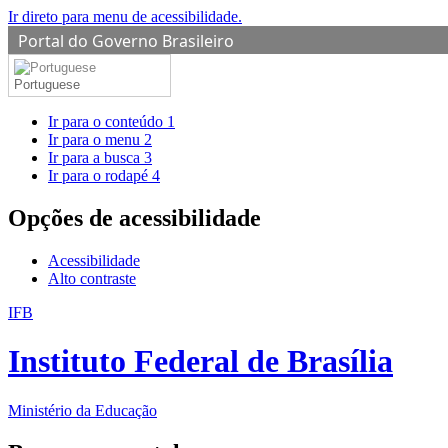
Ir direto para menu de acessibilidade.
Portal do Governo Brasileiro
Portuguese
Ir para o conteúdo
1
Ir para o menu
2
Ir para a busca
3
Ir para o rodapé
4
Opções de acessibilidade
Acessibilidade
Alto contraste
IFB
Instituto Federal de Brasília
Ministério da Educação