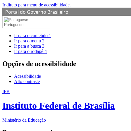
Ir direto para menu de acessibilidade.
Portal do Governo Brasileiro
Portuguese
Ir para o conteúdo
1
Ir para o menu
2
Ir para a busca
3
Ir para o rodapé
4
Opções de acessibilidade
Acessibilidade
Alto contraste
IFB
Instituto Federal de Brasília
Ministério da Educação