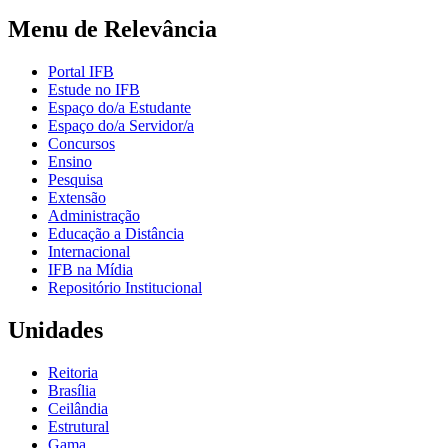
Menu de Relevância
Portal IFB
Estude no IFB
Espaço do/a Estudante
Espaço do/a Servidor/a
Concursos
Ensino
Pesquisa
Extensão
Administração
Educação a Distância
Internacional
IFB na Mídia
Repositório Institucional
Unidades
Reitoria
Brasília
Ceilândia
Estrutural
Gama