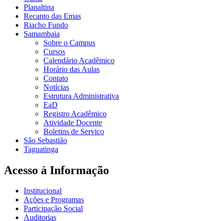
Planaltina
Recanto das Emas
Riacho Fundo
Samambaia
Sobre o Campus
Cursos
Calendário Acadêmico
Horário das Aulas
Contato
Notícias
Estrutura Administrativa
EaD
Registro Acadêmico
Atividade Docente
Boletins de Serviço
São Sebastião
Taguatinga
Acesso à Informação
Institucional
Ações e Programas
Participação Social
Auditorias