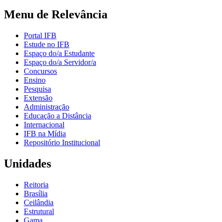
Menu de Relevância
Portal IFB
Estude no IFB
Espaço do/a Estudante
Espaço do/a Servidor/a
Concursos
Ensino
Pesquisa
Extensão
Administração
Educação a Distância
Internacional
IFB na Mídia
Repositório Institucional
Unidades
Reitoria
Brasília
Ceilândia
Estrutural
Gama