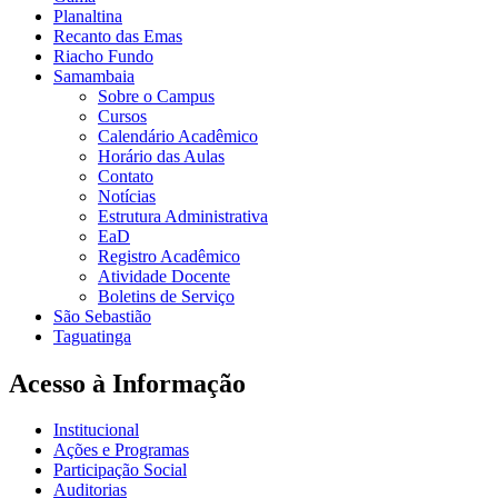
Planaltina
Recanto das Emas
Riacho Fundo
Samambaia
Sobre o Campus
Cursos
Calendário Acadêmico
Horário das Aulas
Contato
Notícias
Estrutura Administrativa
EaD
Registro Acadêmico
Atividade Docente
Boletins de Serviço
São Sebastião
Taguatinga
Acesso à Informação
Institucional
Ações e Programas
Participação Social
Auditorias