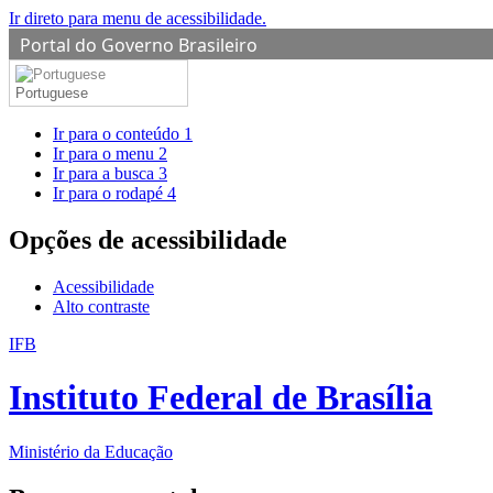
Ir direto para menu de acessibilidade.
Portal do Governo Brasileiro
Portuguese
Ir para o conteúdo
1
Ir para o menu
2
Ir para a busca
3
Ir para o rodapé
4
Opções de acessibilidade
Acessibilidade
Alto contraste
IFB
Instituto Federal de Brasília
Ministério da Educação