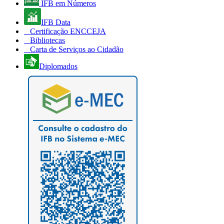
IFB em Números
IFB Data
Certificação ENCCEJA
Bibliotecas
Carta de Serviços ao Cidadão
Diplomados