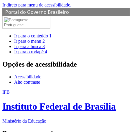
Ir direto para menu de acessibilidade.
Portal do Governo Brasileiro
Portuguese
Ir para o conteúdo
1
Ir para o menu
2
Ir para a busca
3
Ir para o rodapé
4
Opções de acessibilidade
Acessibilidade
Alto contraste
IFB
Instituto Federal de Brasília
Ministério da Educação