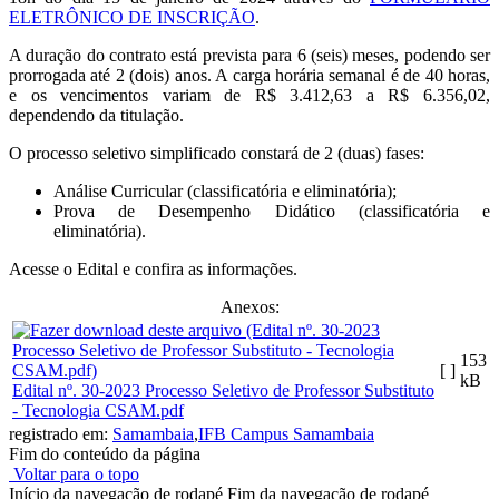
ELETRÔNICO DE INSCRIÇÃO
.
A duração do contrato está prevista para 6 (seis) meses, podendo ser
prorrogada até 2 (dois) anos. A carga horária semanal é de 40 horas,
e os vencimentos variam de R$ 3.412,63 a R$ 6.356,02,
dependendo da titulação.
O processo seletivo simplificado constará de 2 (duas) fases:
Análise Curricular (classificatória e eliminatória);
Prova de Desempenho Didático (classificatória e
eliminatória).
Acesse o Edital e confira as informações.
Anexos:
153
[ ]
kB
Edital nº. 30-2023 Processo Seletivo de Professor Substituto
- Tecnologia CSAM.pdf
registrado em:
Samambaia
,
IFB Campus Samambaia
Fim do conteúdo da página
Voltar para o topo
Início da navegação de rodapé
Fim da navegação de rodapé