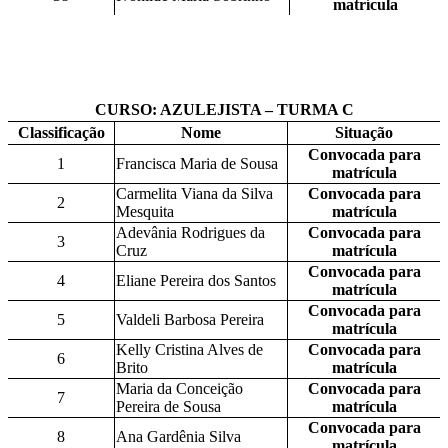
matrícula
CURSO: AZULEJISTA – TURMA C
Classificação
Nome
Situação
Convocada para
1
Francisca Maria de Sousa
matrícula
Carmelita Viana da Silva
Convocada para
2
Mesquita
matrícula
Adevânia Rodrigues da
Convocada para
3
Cruz
matrícula
Convocada para
4
Eliane Pereira dos Santos
matrícula
Convocada para
5
Valdeli Barbosa Pereira
matrícula
Kelly Cristina Alves de
Convocada para
6
Brito
matrícula
Maria da Conceição
Convocada para
7
Pereira de Sousa
matrícula
Convocada para
8
Ana Gardênia Silva
matrícula