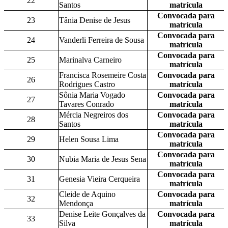
22
Santos
matrícula
Convocada para
23
Tânia Denise de Jesus
matrícula
Convocada para
24
Vanderli Ferreira de Sousa
matrícula
Convocada para
25
Marinalva Carneiro
matrícula
Francisca Rosemeire Costa
Convocada para
26
Rodrigues Castro
matrícula
Sônia Maria Vogado
Convocada para
27
Tavares Conrado
matrícula
Mércia Negreiros dos
Convocada para
28
Santos
matrícula
Convocada para
29
Helen Sousa Lima
matrícula
Convocada para
30
Nubia Maria de Jesus Sena
matrícula
Convocada para
31
Genesia Vieira Cerqueira
matrícula
Cleide de Aquino
Convocada para
32
Mendonça
matrícula
Denise Leite Gonçalves da
Convocada para
33
Silva
matrícula