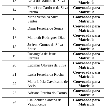
13
Leila dos Santos da Silva
Matrícula
Francisca Cardoso da Silva
Convocada para
14
Pereira
Matrícula
Maria veronica Silva
Convocada para
15
Santos
Matrícula
Convocada para
16
Dinar Ferreira de Souza
Matrícula
Convocada para
17
Marineth Rodrigues Dias
Matrícula
Josiene Gomes da Silva
Convocada para
18
Sousa
Matrícula
Rosangela de Jesus
Convocada para
19
Ferreira
Matrícula
Convocada para
20
Lucimar Oliveira da Silva
Matrícula
Convocada para
21
Luzia Ferreira da Rocha
Matrícula
Maria Lúcia Cavalcante de
Convocada para
22
Assis
Matrícula
Convocada para
23
Adriana Pereira do Carmo
Matrícula
Claudenice Santana de
Convocada para
24
Vasconcelos
Matrícula