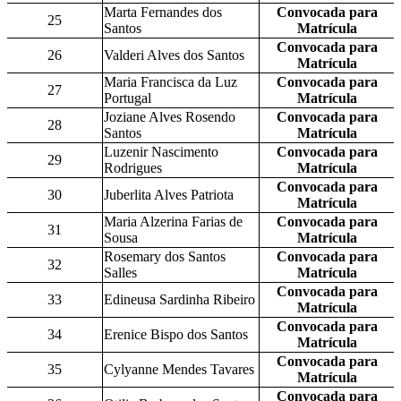
Marta Fernandes dos
Convocada para
25
Santos
Matrícula
Convocada para
26
Valderi Alves dos Santos
Matrícula
Maria Francisca da Luz
Convocada para
27
Portugal
Matrícula
Joziane Alves Rosendo
Convocada para
28
Santos
Matrícula
Luzenir Nascimento
Convocada para
29
Rodrigues
Matrícula
Convocada para
30
Juberlita Alves Patriota
Matrícula
Maria Alzerina Farias de
Convocada para
31
Sousa
Matrícula
Rosemary dos Santos
Convocada para
32
Salles
Matrícula
Convocada para
33
Edineusa Sardinha Ribeiro
Matrícula
Convocada para
34
Erenice Bispo dos Santos
Matrícula
Convocada para
35
Cylyanne Mendes Tavares
Matrícula
Convocada para