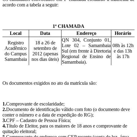
acordo
com
a
tabela
a
seguir:
1ª CHAMADA
Local
Data
Endereço
Horário
QN 304, Conjunto 01,
Registro
18 a 26 de
Lote 02 – Samambaia
08h às 12h
Acadêmico
setembro de
Sul (em frente à Diretoria
e das 13h
do Campus
2012 (apenas
Regional de Ensino de
às 17h
Samambaia
nos dias úteis)
Samambaia).
Os documentos exigidos no ato da matrícula são:
1.
Comprovante de escolaridade;
2.
Documento de identificação válido com foto (o documento deve
conter o número e a data de expedição do RG);
3.
CPF – Cadastro de Pessoa Física;
4.
Título de Eleitor, para os maiores de 18 anos e comprovante de
quitação eleitoral;
5.
Comprovante de endereço com CEP recente (conta de luz, água