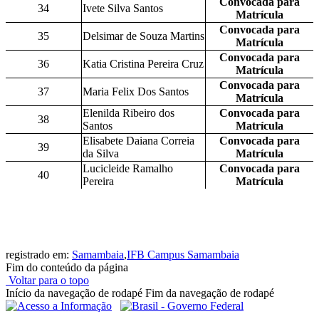
Convocada para
34
Ivete Silva Santos
Matrícula
Convocada para
35
Delsimar de Souza Martins
Matrícula
Convocada para
36
Katia Cristina Pereira Cruz
Matrícula
Convocada para
37
Maria Felix Dos Santos
Matrícula
Elenilda Ribeiro dos
Convocada para
38
Santos
Matrícula
Elisabete Daiana Correia
Convocada para
39
da Silva
Matrícula
Lucicleide Ramalho
Convocada para
40
Pereira
Matrícula
registrado em:
Samambaia
,
IFB Campus Samambaia
Fim do conteúdo da página
Voltar para o topo
Início da navegação de rodapé
Fim da navegação de rodapé