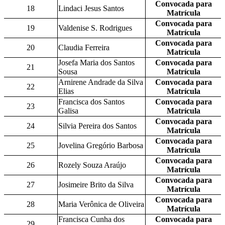
Convocada para
18
Lindaci Jesus Santos
Matrícula
Convocada para
19
Valdenise S. Rodrigues
Matrícula
Convocada para
20
Claudia Ferreira
Matrícula
Josefa Maria dos Santos
Convocada para
21
Sousa
Matrícula
Arnirene Andrade da Silva
Convocada para
22
Elias
Matrícula
Francisca dos Santos
Convocada para
23
Galisa
Matrícula
Convocada para
24
Silvia Pereira dos Santos
Matrícula
Convocada para
25
Jovelina Gregório Barbosa
Matrícula
Convocada para
26
Rozely Souza Araújo
Matrícula
Convocada para
27
Josimeire Brito da Silva
Matrícula
Convocada para
28
Maria Verônica de Oliveira
Matrícula
Francisca Cunha dos
Convocada para
29