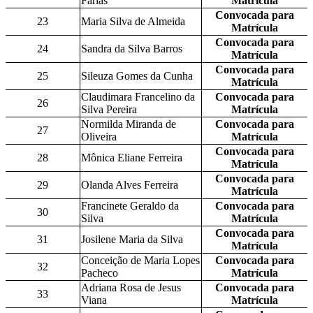
Farias
Matrícula
Convocada para
23
Maria Silva de Almeida
Matrícula
Convocada para
24
Sandra da Silva Barros
Matrícula
Convocada para
25
Sileuza Gomes da Cunha
Matrícula
Claudimara Francelino da
Convocada para
26
Silva Pereira
Matrícula
Normilda Miranda de
Convocada para
27
Oliveira
Matrícula
Convocada para
28
Mônica Eliane Ferreira
Matrícula
Convocada para
29
Olanda Alves Ferreira
Matrícula
Francinete Geraldo da
Convocada para
30
Silva
Matrícula
Convocada para
31
Josilene Maria da Silva
Matrícula
Conceição de Maria Lopes
Convocada para
32
Pacheco
Matrícula
Adriana Rosa de Jesus
Convocada para
33
Viana
Matrícula