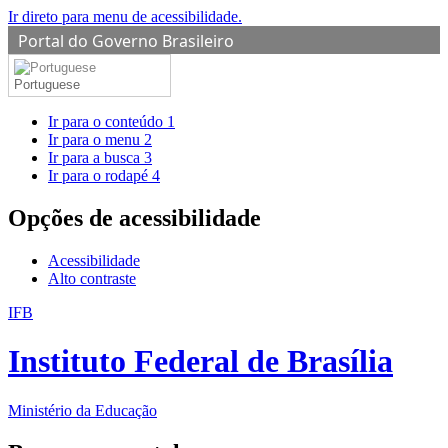
Ir direto para menu de acessibilidade.
Portal do Governo Brasileiro
Portuguese
Ir para o conteúdo
1
Ir para o menu
2
Ir para a busca
3
Ir para o rodapé
4
Opções de acessibilidade
Acessibilidade
Alto contraste
IFB
Instituto Federal de Brasília
Ministério da Educação