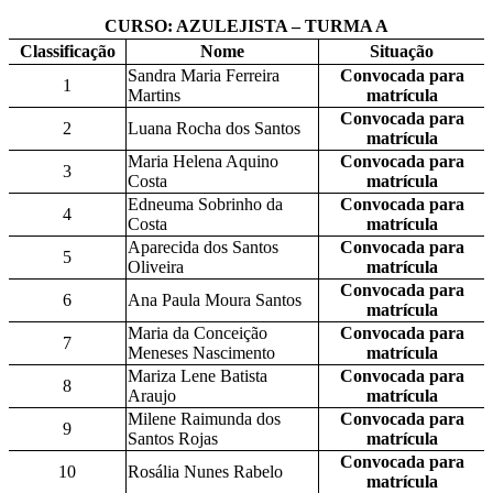
CURSO: AZULEJISTA – TURMA A
Classificação
Nome
Situação
Sandra Maria Ferreira
Convocada para
1
Martins
matrícula
Convocada para
2
Luana Rocha dos Santos
matrícula
Maria Helena Aquino
Convocada para
3
Costa
matrícula
Edneuma Sobrinho da
Convocada para
4
Costa
matrícula
Aparecida dos Santos
Convocada para
5
Oliveira
matrícula
Convocada para
6
Ana Paula Moura Santos
matrícula
Maria da Conceição
Convocada para
7
Meneses Nascimento
matrícula
Mariza Lene Batista
Convocada para
8
Araujo
matrícula
Milene Raimunda dos
Convocada para
9
Santos Rojas
matrícula
Convocada para
10
Rosália Nunes Rabelo
matrícula