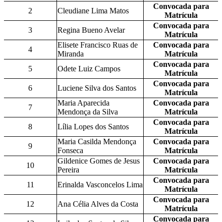
Convocada para
2
Cleudiane Lima Matos
Matrícula
Convocada para
3
Regina Bueno Avelar
Matrícula
Elisete Francisco Ruas de
Convocada para
4
Miranda
Matrícula
Convocada para
5
Odete Luiz Campos
Matrícula
Convocada para
6
Luciene Silva dos Santos
Matrícula
Maria Aparecida
Convocada para
7
Mendonça da Silva
Matrícula
Convocada para
8
Lília Lopes dos Santos
Matrícula
Maria Casilda Mendonça
Convocada para
9
Fonseca
Matrícula
Gildenice Gomes de Jesus
Convocada para
10
Pereira
Matrícula
Convocada para
11
Erinalda Vasconcelos Lima
Matrícula
Convocada para
12
Ana Célia Alves da Costa
Matrícula
Convocada para