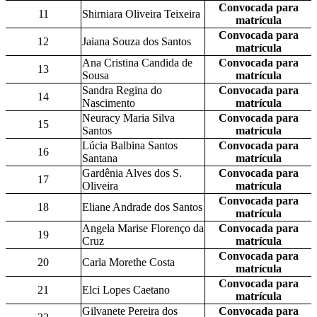
Convocada para
11
Shirniara Oliveira Teixeira
matrícula
Convocada para
12
Jaiana Souza dos Santos
matrícula
Ana Cristina Candida de
Convocada para
13
Sousa
matrícula
Sandra Regina do
Convocada para
14
Nascimento
matrícula
Neuracy Maria Silva
Convocada para
15
Santos
matrícula
Lúcia Balbina Santos
Convocada para
16
Santana
matrícula
Gardênia Alves dos S.
Convocada para
17
Oliveira
matrícula
Convocada para
18
Eliane Andrade dos Santos
matrícula
Angela Marise Florenço da
Convocada para
19
Cruz
matrícula
Convocada para
20
Carla Morethe Costa
matrícula
Convocada para
21
Elci Lopes Caetano
matrícula
Gilvanete Pereira dos
Convocada para