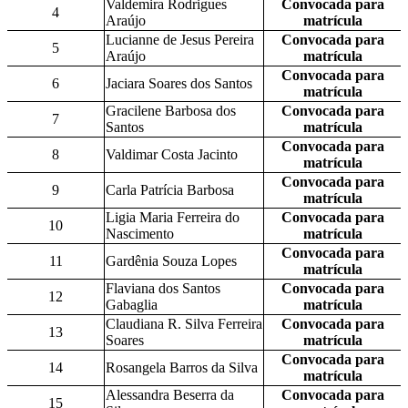
Valdemira Rodrigues
Convocada para
4
Araújo
matrícula
Lucianne de Jesus Pereira
Convocada para
5
Araújo
matrícula
Convocada para
6
Jaciara Soares dos Santos
matrícula
Gracilene Barbosa dos
Convocada para
7
Santos
matrícula
Convocada para
8
Valdimar Costa Jacinto
matrícula
Convocada para
9
Carla Patrícia Barbosa
matrícula
Ligia Maria Ferreira do
Convocada para
10
Nascimento
matrícula
Convocada para
11
Gardênia Souza Lopes
matrícula
Flaviana dos Santos
Convocada para
12
Gabaglia
matrícula
Claudiana R. Silva Ferreira
Convocada para
13
Soares
matrícula
Convocada para
14
Rosangela Barros da Silva
matrícula
Alessandra Beserra da
Convocada para
15