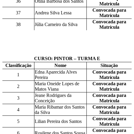
36
Otilia Barbosa dos Santos
Matrícula
Convocada para
37
Andrea Silva Lessa
Matrícula
Convocada para
38
Júlia Carneiro da Silva
Matrícula
CURSO: PINTOR – TURMA E
Classificação
Nome
Situação
Edna Aparecida Alves
Convocada para
1
Pereira
Matrícula
Maria Oneide Lopes de
Convocada para
2
Matos Viana
Matrícula
Jeane Rodrigues da
Convocada para
3
Conceição
Matrícula
Maria Ribamar dos Santos
Convocada para
4
da Silva
Matrícula
Convocada para
5
Lilian Pereira dos Santos
Matrícula
Convocada para
6
Rosilene dos Santos Sousa