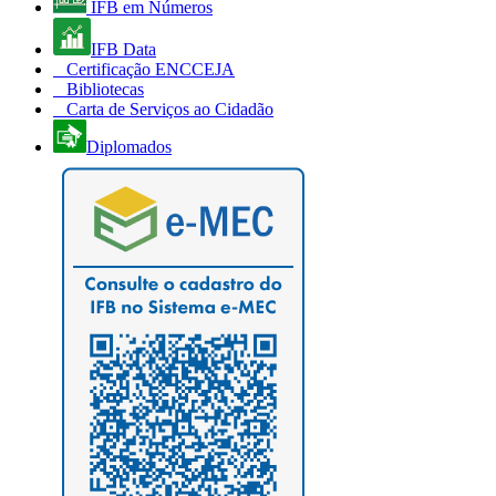
IFB em Números
IFB Data
Certificação ENCCEJA
Bibliotecas
Carta de Serviços ao Cidadão
Diplomados