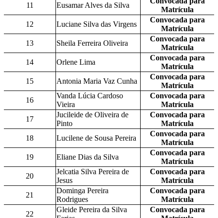
Convocada para
11
Eusamar Alves da Silva
Matrícula
Convocada para
12
Luciane Silva das Virgens
Matrícula
Convocada para
13
Sheila Ferreira Oliveira
Matrícula
Convocada para
14
Orlene Lima
Matrícula
Convocada para
15
Antonia Maria Vaz Cunha
Matrícula
Vanda Lúcia Cardoso
Convocada para
16
Vieira
Matrícula
Jucileide de Oliveira de
Convocada para
17
Pinto
Matrícula
Convocada para
18
Lucilene de Sousa Pereira
Matrícula
Convocada para
19
Eliane Dias da Silva
Matrícula
Jelcatia Silva Pereira de
Convocada para
20
Jesus
Matrícula
Dominga Pereira
Convocada para
21
Rodrigues
Matrícula
Gleide Pereira da Silva
Convocada para
22