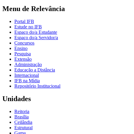
Menu de Relevância
Portal IFB
Estude no IFB
Espaço do/a Estudante
Espaço do/a Servidor/a
Concursos
Ensino
Pesquisa
Extensão
Administração
Educação a Distância
Internacional
IFB na Mídia
Repositório Institucional
Unidades
Reitoria
Brasília
Ceilândia
Estrutural
Gama