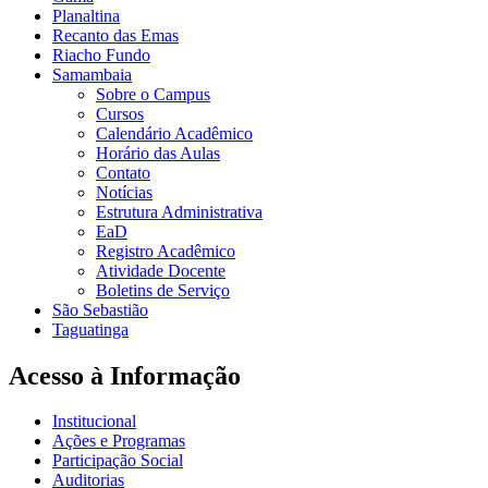
Planaltina
Recanto das Emas
Riacho Fundo
Samambaia
Sobre o Campus
Cursos
Calendário Acadêmico
Horário das Aulas
Contato
Notícias
Estrutura Administrativa
EaD
Registro Acadêmico
Atividade Docente
Boletins de Serviço
São Sebastião
Taguatinga
Acesso à Informação
Institucional
Ações e Programas
Participação Social
Auditorias