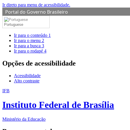
Ir direto para menu de acessibilidade.
Portal do Governo Brasileiro
Portuguese
Ir para o conteúdo
1
Ir para o menu
2
Ir para a busca
3
Ir para o rodapé
4
Opções de acessibilidade
Acessibilidade
Alto contraste
IFB
Instituto Federal de Brasília
Ministério da Educação