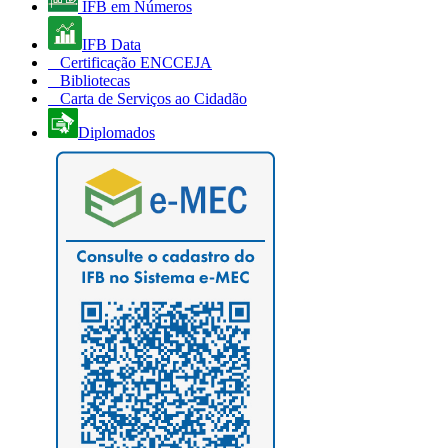
IFB em Números
IFB Data
Certificação ENCCEJA
Bibliotecas
Carta de Serviços ao Cidadão
Diplomados