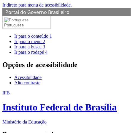
Ir direto para menu de acessibilidade.
Portal do Governo Brasileiro
Portuguese
Ir para o conteúdo
1
Ir para o menu
2
Ir para a busca
3
Ir para o rodapé
4
Opções de acessibilidade
Acessibilidade
Alto contraste
IFB
Instituto Federal de Brasília
Ministério da Educação