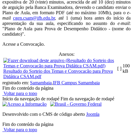
expositiva de 20 (vinte) minutos, acrescida de até 10 (dez) minutos
de arguição pela Banca Examinadora, devendo o candidato enviar o
Plano de Aula, em formato PDF (até no máximo 10Mb), para o
e-
mail
cgen.csam@ifb.edu.br
, até 1 (uma) hora antes do início da
apresentação da sua aula, especificando no assunto do
e-mail
:
"Plano de Aula para Prova de Desempenho Didático - (nome do
candidato)".
Acesse a Convocação.
Anexos:
100
[ ]
Resultado do Sorteio dos Temas e Convocação para Prova
kB
Didática CSAM.pdf
registrado em:
Samambaia
,
IFB Campus Samambaia
Fim do conteúdo da página
Voltar para o topo
Início da navegação de rodapé
Fim da navegação de rodapé
Desenvolvido com o CMS de código aberto
Joomla
Fim do conteúdo da página
Voltar para o topo