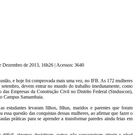
de Dezembro de 2013, 16h26
|
Acessos: 3640
xaustão, e hoje foi comprovada mais uma vez, no IFB. As 172 mulheres
6 de setembro, devem entrar no mundo do trabalho imediatamente, como
o das Empresas da Construção Civil no Distrito Federal (Sinduscon),
, no Campus Samambaia.
s estudantes levaram filhos, filhas, maridos e parentes que foram
 essa questão das conquistas dessas mulheres, ao afirmar que fazer o
s aulas práticas para se aprender a transformar paredes ainda feias em
difícil, algumas desistiram, outras não conseguiram atingir o nível