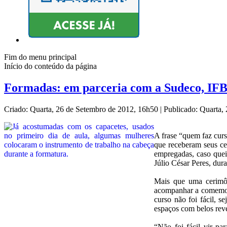
Fim do menu principal
Início do conteúdo da página
Formadas: em parceria com a Sudeco, IFB 
Criado: Quarta, 26 de Setembro de 2012, 16h50
|
Publicado: Quarta,
A frase “quem faz curs
que receberam seus cer
empregadas, caso quei
Júlio César Peres, du
Mais que uma cerimôni
acompanhar a comemoraç
curso não foi fácil, s
espaços com belos reve
“Não foi fácil vir pa