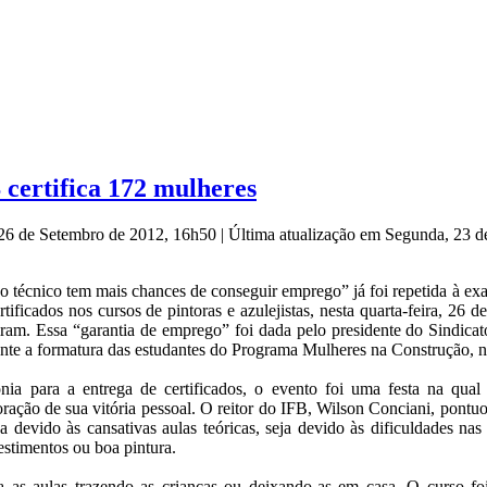
certifica 172 mulheres
 26 de Setembro de 2012, 16h50
|
Última atualização em Segunda, 23 
o técnico tem mais chances de conseguir emprego” já foi repetida à e
tificados nos cursos de pintoras e azulejistas, nesta quarta-feira, 2
ram. Essa “garantia de emprego” foi dada pelo presidente do Sindicat
rante a formatura das estudantes do Programa Mulheres na Construção
a para a entrega de certificados, o evento foi uma festa na qual a
ão de sua vitória pessoal. O reitor do IFB, Wilson Conciani, pontuou
eja devido às cansativas aulas teóricas, seja devido às dificuldades na
stimentos ou boa pintura.
ra as aulas trazendo as crianças ou deixando-as em casa. O curso foi 