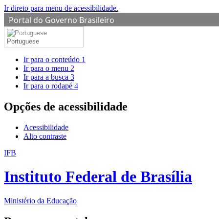
Ir direto para menu de acessibilidade.
Portal do Governo Brasileiro
Portuguese
Ir para o conteúdo
1
Ir para o menu
2
Ir para a busca
3
Ir para o rodapé
4
Opções de acessibilidade
Acessibilidade
Alto contraste
IFB
Instituto Federal de Brasília
Ministério da Educação