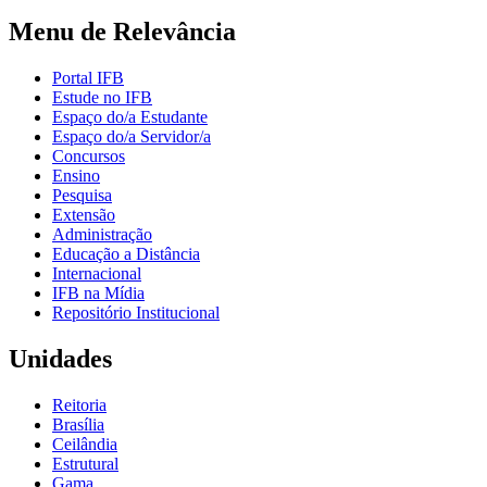
Menu de Relevância
Portal IFB
Estude no IFB
Espaço do/a Estudante
Espaço do/a Servidor/a
Concursos
Ensino
Pesquisa
Extensão
Administração
Educação a Distância
Internacional
IFB na Mídia
Repositório Institucional
Unidades
Reitoria
Brasília
Ceilândia
Estrutural
Gama