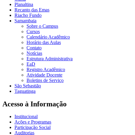
Planaltina
Recanto das Emas
Riacho Fundo
Samambaia
Sobre o Campus
Cursos
Calendário Acadêmico
Horário das Aulas
Contato
Notícias
Estrutura Administrativa
EaD
Registro Acadêmico
Atividade Docente
Boletins de Serviço
São Sebastião
Taguatinga
Acesso à Informação
Institucional
Ações e Programas
Participação Social
Auditorias