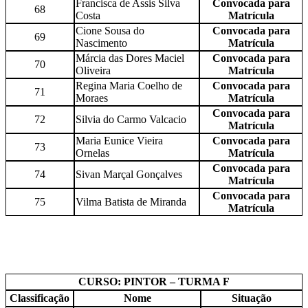
Francisca de Assis Silva
Convocada para
68
Costa
Matrícula
Cione Sousa do
Convocada para
69
Nascimento
Matrícula
Márcia das Dores Maciel
Convocada para
70
Oliveira
Matrícula
Regina Maria Coelho de
Convocada para
71
Moraes
Matrícula
Convocada para
72
Silvia do Carmo Valcacio
Matrícula
Maria Eunice Vieira
Convocada para
73
Ornelas
Matrícula
Convocada para
74
Sivan Marçal Gonçalves
Matrícula
Convocada para
75
Vilma Batista de Miranda
Matrícula
CURSO: PINTOR – TURMA F
Classificação
Nome
Situação