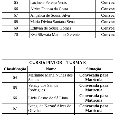
65
Lucinete Pereira Veras
Convoca
66
Alzira Feitosa da Costa
Convoca
67
Angelica de Sousa Silva
Convoca
68
Maria Divina Santana Sena
Convoca
69
Edilvan de Sousa Gomes
Convoca
70
Eva Sikwata Marinho Xerente
Convoca
CURSO: PINTOR – TURMA E
Classificação
Nome
Situação
Marinilde Maria Nunes dos
Convocada para
64
Santos
Matrícula
Veracy dos Santos
Convocada para
65
Rodrigues
Matrícula
Convocada para
66
Livia Castro de Sá Lima
Matrícula
Ivangi de Nazaré Alves de
Convocada para
67
Oliveira
Matrícula