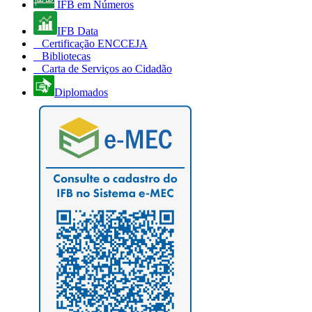
IFB em Números
IFB Data
Certificação ENCCEJA
Bibliotecas
Carta de Serviços ao Cidadão
Diplomados