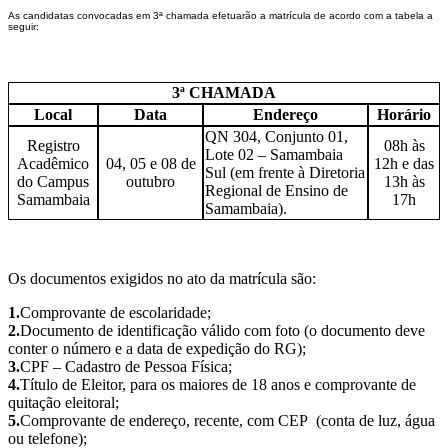
As
candidatas
convocadas em 3ª chamada
efetuarão
a
matrícula
de
acordo
com
a
tabela
a
seguir:
3ª CHAMADA
Local
Data
Endereço
Horário
QN 304, Conjunto 01,
Registro
08h às
Lote 02 – Samambaia
Acadêmico
04, 05 e 08 de
12h e das
Sul (em frente à Diretoria
do Campus
outubro
13h às
Regional de Ensino de
Samambaia
17h
Samambaia).
Os documentos exigidos no ato da matrícula são:
1.
Comprovante de escolaridade;
2.
Documento de identificação válido com foto (o documento deve
conter o número e a data de expedição do RG);
3.
CPF – Cadastro de Pessoa Física;
4.
Título de Eleitor, para os maiores de 18 anos e comprovante de
quitação eleitoral;
5.
Comprovante de endereço, recente, com CEP (conta de luz, água
ou telefone);