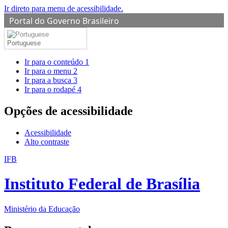
Ir direto para menu de acessibilidade.
Portal do Governo Brasileiro
Portuguese
Ir para o conteúdo
1
Ir para o menu
2
Ir para a busca
3
Ir para o rodapé
4
Opções de acessibilidade
Acessibilidade
Alto contraste
IFB
Instituto Federal de Brasília
Ministério da Educação