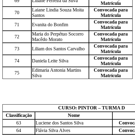
69
Liliane Ferreira da Silva
Matrícula
Laiane Lindia Souza Moita
Convocada para
70
Santos
Matrícula
Convocada para
71
Evanita do Bonfim
Matrícula
Maria do Perpétuo Socorro
Convocada para
72
Macêdo Morato
Matrícula
Convocada para
73
Liliam dos Santos Carvalho
Matrícula
Convocada para
74
Daniela Leite Silva
Matrícula
Edimaria Antonia Martins
Convocada para
75
Silva
Matrícula
CURSO: PINTOR – TURMA D
Classificação
Nome
63
Luciene dos Santos Silva
Convoca
64
Flávia Silva Alves
Convoca