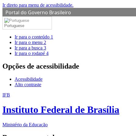
Ir direto para menu de acessibilidade.
Portal do Governo Brasileiro
Portuguese
Ir para o conteúdo
1
Ir para o menu
2
Ir para a busca
3
Ir para o rodapé
4
Opções de acessibilidade
Acessibilidade
Alto contraste
IFB
Instituto Federal de Brasília
Ministério da Educação