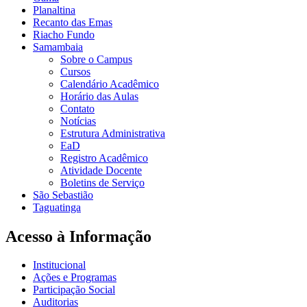
Planaltina
Recanto das Emas
Riacho Fundo
Samambaia
Sobre o Campus
Cursos
Calendário Acadêmico
Horário das Aulas
Contato
Notícias
Estrutura Administrativa
EaD
Registro Acadêmico
Atividade Docente
Boletins de Serviço
São Sebastião
Taguatinga
Acesso à Informação
Institucional
Ações e Programas
Participação Social
Auditorias