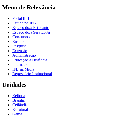
Menu de Relevância
Portal IFB
Estude no IFB
Espaço do/a Estudante
Espaço do/a Servidor/a
Concursos
Ensino
Pesquisa
Extensão
Administração
Educação a Distância
Internacional
IFB na Mídia
Repositório Institucional
Unidades
Reitoria
Brasília
Ceilândia
Estrutural
Gama