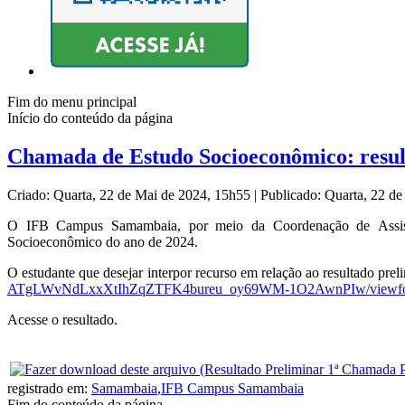
Fim do menu principal
Início do conteúdo da página
Chamada de Estudo Socioeconômico: resul
Criado: Quarta, 22 de Mai de 2024, 15h55
|
Publicado: Quarta, 22 d
O IFB Campus Samambaia, por meio da Coordenação de Assistên
Socioeconômico do ano de 2024.
O estudante que desejar interpor recurso em relação ao resultado pre
ATgLWvNdLxxXtIhZqZTFK4bureu_oy69WM-1O2AwnPIw/viewf
Acesse o resultado.
registrado em:
Samambaia
,
IFB Campus Samambaia
Fim do conteúdo da página