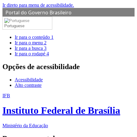
Ir direto para menu de acessibilidade.
Portal do Governo Brasileiro
Portuguese
Ir para o conteúdo
1
Ir para o menu
2
Ir para a busca
3
Ir para o rodapé
4
Opções de acessibilidade
Acessibilidade
Alto contraste
IFB
Instituto Federal de Brasília
Ministério da Educação