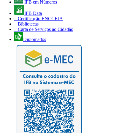
IFB em Números
IFB Data
Certificação ENCCEJA
Bibliotecas
Carta de Serviços ao Cidadão
Diplomados