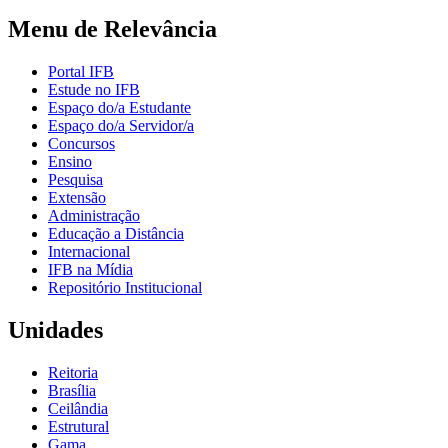
Menu de Relevância
Portal IFB
Estude no IFB
Espaço do/a Estudante
Espaço do/a Servidor/a
Concursos
Ensino
Pesquisa
Extensão
Administração
Educação a Distância
Internacional
IFB na Mídia
Repositório Institucional
Unidades
Reitoria
Brasília
Ceilândia
Estrutural
Gama