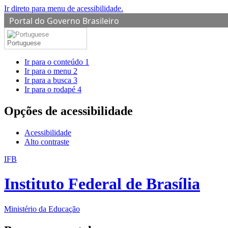
Ir direto para menu de acessibilidade.
Portal do Governo Brasileiro
Portuguese
Ir para o conteúdo
1
Ir para o menu
2
Ir para a busca
3
Ir para o rodapé
4
Opções de acessibilidade
Acessibilidade
Alto contraste
IFB
Instituto Federal de Brasília
Ministério da Educação