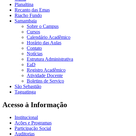
Planaltina
Recanto das Emas
Riacho Fundo
Samambaia
Sobre o Campus
Cursos
Calendário Acadêmico
Horário das Aulas
Contato
Notícias
Estrutura Administrativa
EaD
Registro Acadêmico
Atividade Docente
Boletins de Serviço
São Sebastião
Taguatinga
Acesso à Informação
Institucional
Ações e Programas
Participação Social
Auditorias