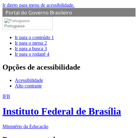
Ir direto para menu de acessibilidade.
Portal do Governo Brasileiro
Portuguese
Ir para o conteúdo
1
Ir para o menu
2
Ir para a busca
3
Ir para o rodapé
4
Opções de acessibilidade
Acessibilidade
Alto contraste
IFB
Instituto Federal de Brasília
Ministério da Educação