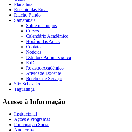
Planaltina
Recanto das Emas
Riacho Fundo
Samambaia
Sobre o Campus
Cursos
Calendário Acadêmico
Horário das Aulas
Contato
Notícias
Estrutura Administrativa
EaD
Registro Acadêmico
Atividade Docente
Boletins de Serviço
São Sebastião
Taguatinga
Acesso à Informação
Institucional
Ações e Programas
Participação Social
Auditorias