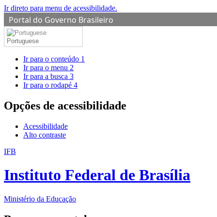
Ir direto para menu de acessibilidade.
Portal do Governo Brasileiro
Portuguese
Ir para o conteúdo
1
Ir para o menu
2
Ir para a busca
3
Ir para o rodapé
4
Opções de acessibilidade
Acessibilidade
Alto contraste
IFB
Instituto Federal de Brasília
Ministério da Educação