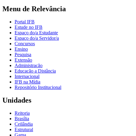
Menu de Relevância
Portal IFB
Estude no IFB
Espaço do/a Estudante
Espaço do/a Servidor/a
Concursos
Ensino
Pesquisa
Extensão
Administração
Educação a Distância
Internacional
IFB na Mídia
Repositório Institucional
Unidades
Reitoria
Brasília
Ceilândia
Estrutural
Gama