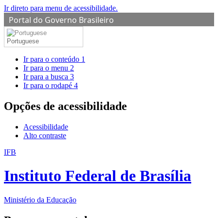
Ir direto para menu de acessibilidade.
Portal do Governo Brasileiro
Portuguese
Ir para o conteúdo
1
Ir para o menu
2
Ir para a busca
3
Ir para o rodapé
4
Opções de acessibilidade
Acessibilidade
Alto contraste
IFB
Instituto Federal de Brasília
Ministério da Educação