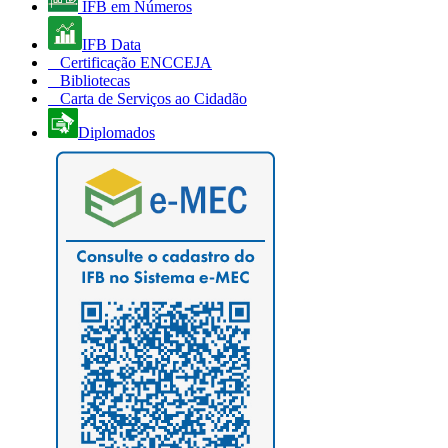
IFB em Números
IFB Data
Certificação ENCCEJA
Bibliotecas
Carta de Serviços ao Cidadão
Diplomados