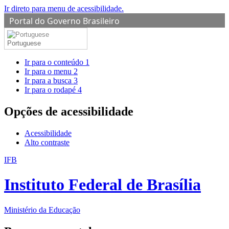
Ir direto para menu de acessibilidade.
Portal do Governo Brasileiro
Portuguese
Ir para o conteúdo
1
Ir para o menu
2
Ir para a busca
3
Ir para o rodapé
4
Opções de acessibilidade
Acessibilidade
Alto contraste
IFB
Instituto Federal de Brasília
Ministério da Educação