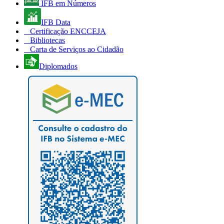
IFB em Números
IFB Data
Certificação ENCCEJA
Bibliotecas
Carta de Serviços ao Cidadão
Diplomados