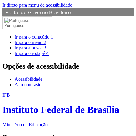
Ir direto para menu de acessibilidade.
Portal do Governo Brasileiro
Portuguese
Ir para o conteúdo
1
Ir para o menu
2
Ir para a busca
3
Ir para o rodapé
4
Opções de acessibilidade
Acessibilidade
Alto contraste
IFB
Instituto Federal de Brasília
Ministério da Educação