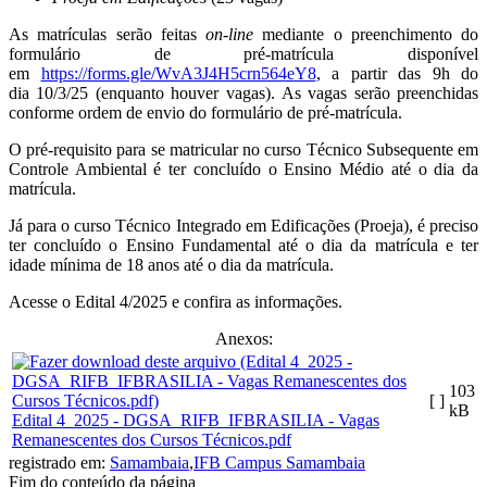
As matrículas serão feitas
on-line
mediante o preenchimento do
formulário de pré-matrícula disponível
em
https://forms.gle/WvA3J4H5crn564eY8
, a partir das 9h do
dia 10/3/25 (enquanto houver vagas). As vagas serão preenchidas
conforme ordem de envio do formulário de pré-matrícula.
O pré-requisito para se matricular no curso Técnico Subsequente em
Controle Ambiental é ter concluído o Ensino Médio até o dia da
matrícula.
Já para o curso Técnico Integrado em Edificações (Proeja), é preciso
ter concluído o Ensino Fundamental até o dia da matrícula e ter
idade mínima de 18 anos até o dia da matrícula.
Acesse o Edital 4/2025 e confira as informações.
Anexos:
103
[ ]
kB
Edital 4_2025 - DGSA_RIFB_IFBRASILIA - Vagas
Remanescentes dos Cursos Técnicos.pdf
registrado em:
Samambaia
,
IFB Campus Samambaia
Fim do conteúdo da página