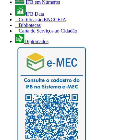
IFB em Números
IFB Data
Certificação ENCCEJA
Bibliotecas
Carta de Serviços ao Cidadão
Diplomados