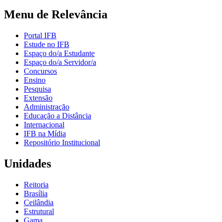
Menu de Relevância
Portal IFB
Estude no IFB
Espaço do/a Estudante
Espaço do/a Servidor/a
Concursos
Ensino
Pesquisa
Extensão
Administração
Educação a Distância
Internacional
IFB na Mídia
Repositório Institucional
Unidades
Reitoria
Brasília
Ceilândia
Estrutural
Gama