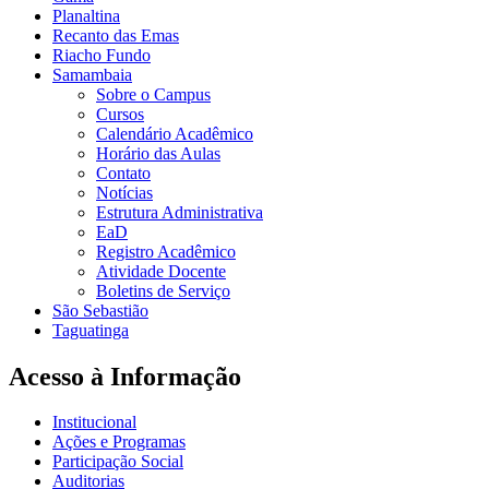
Planaltina
Recanto das Emas
Riacho Fundo
Samambaia
Sobre o Campus
Cursos
Calendário Acadêmico
Horário das Aulas
Contato
Notícias
Estrutura Administrativa
EaD
Registro Acadêmico
Atividade Docente
Boletins de Serviço
São Sebastião
Taguatinga
Acesso à Informação
Institucional
Ações e Programas
Participação Social
Auditorias