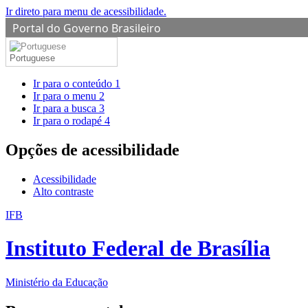
Ir direto para menu de acessibilidade.
Portal do Governo Brasileiro
Portuguese
Ir para o conteúdo
1
Ir para o menu
2
Ir para a busca
3
Ir para o rodapé
4
Opções de acessibilidade
Acessibilidade
Alto contraste
IFB
Instituto Federal de Brasília
Ministério da Educação