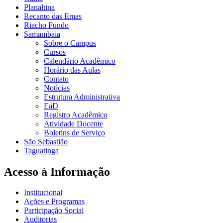
Planaltina
Recanto das Emas
Riacho Fundo
Samambaia
Sobre o Campus
Cursos
Calendário Acadêmico
Horário das Aulas
Contato
Notícias
Estrutura Administrativa
EaD
Registro Acadêmico
Atividade Docente
Boletins de Serviço
São Sebastião
Taguatinga
Acesso à Informação
Institucional
Ações e Programas
Participação Social
Auditorias