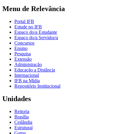
Menu de Relevância
Portal IFB
Estude no IFB
Espaço do/a Estudante
Espaço do/a Servidor/a
Concursos
Ensino
Pesquisa
Extensão
Administração
Educação a Distância
Internacional
IFB na Mídia
Repositório Institucional
Unidades
Reitoria
Brasília
Ceilândia
Estrutural
Gama