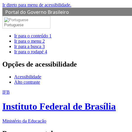
Ir direto para menu de acessibilidade.
Portal do Governo Brasileiro
Portuguese
Ir para o conteúdo
1
Ir para o menu
2
Ir para a busca
3
Ir para o rodapé
4
Opções de acessibilidade
Acessibilidade
Alto contraste
IFB
Instituto Federal de Brasília
Ministério da Educação