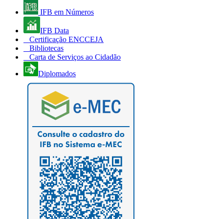
IFB em Números
IFB Data
Certificação ENCCEJA
Bibliotecas
Carta de Serviços ao Cidadão
Diplomados