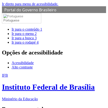
Ir direto para menu de acessibilidade.
Portal do Governo Brasileiro
Portuguese
Ir para o conteúdo
1
Ir para o menu
2
Ir para a busca
3
Ir para o rodapé
4
Opções de acessibilidade
Acessibilidade
Alto contraste
IFB
Instituto Federal de Brasília
Ministério da Educação