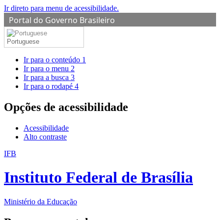
Ir direto para menu de acessibilidade.
Portal do Governo Brasileiro
Portuguese
Ir para o conteúdo
1
Ir para o menu
2
Ir para a busca
3
Ir para o rodapé
4
Opções de acessibilidade
Acessibilidade
Alto contraste
IFB
Instituto Federal de Brasília
Ministério da Educação