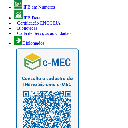
IFB em Números
IFB Data
Certificação ENCCEJA
Bibliotecas
Carta de Serviços ao Cidadão
Diplomados