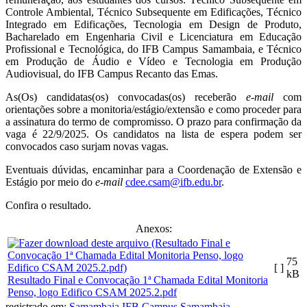
Controle Ambiental, Técnico Subsequente em Edificações, Técnico
Integrado em Edificações, Tecnologia em Design de Produto,
Bacharelado em Engenharia Civil e Licenciatura em Educação
Profissional e Tecnológica, do IFB Campus Samambaia, e Técnico
em Produção de Áudio e Vídeo e Tecnologia em Produção
Audiovisual, do IFB Campus Recanto das Emas.
As(Os) candidatas(os) convocadas(os) receberão
e-mail
com
orientações sobre a monitoria/estágio/extensão e como proceder para
a assinatura do termo de compromisso. O prazo para confirmação da
vaga é 22/9/2025. Os candidatos na lista de espera podem ser
convocados caso surjam novas vagas.
Eventuais dúvidas, encaminhar para a Coordenação de Extensão e
Estágio por meio do
e-mail
cdee.csam@ifb.edu.br
.
Confira o resultado.
Anexos:
75
[ ]
kB
Resultado Final e Convocação 1ª Chamada Edital Monitoria
Penso, logo Edifico CSAM 2025.2.pdf
registrado em:
Samambaia
,
IFB Campus Samambaia