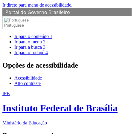
Ir direto para menu de acessibilidade.
Portal do Governo Brasileiro
Portuguese
Ir para o conteúdo
1
Ir para o menu
2
Ir para a busca
3
Ir para o rodapé
4
Opções de acessibilidade
Acessibilidade
Alto contraste
IFB
Instituto Federal de Brasília
Ministério da Educação