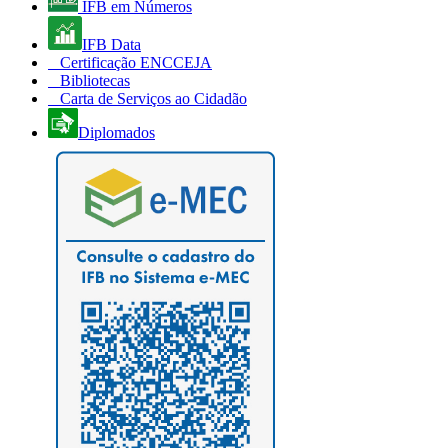
IFB em Números
IFB Data
Certificação ENCCEJA
Bibliotecas
Carta de Serviços ao Cidadão
Diplomados