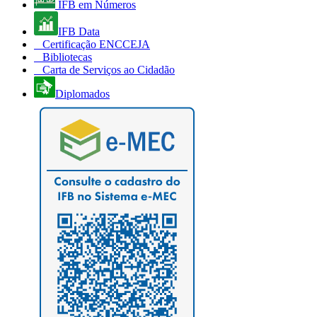
IFB em Números
IFB Data
Certificação ENCCEJA
Bibliotecas
Carta de Serviços ao Cidadão
Diplomados