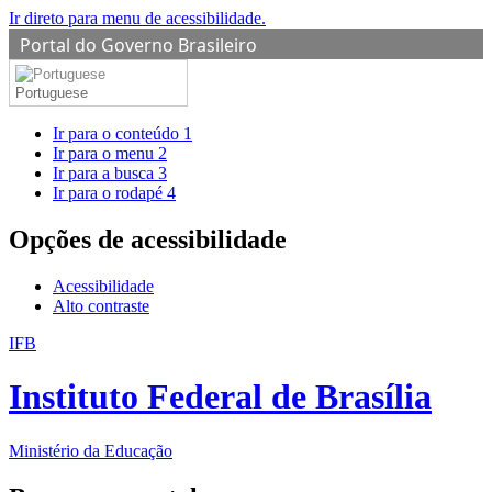
Ir direto para menu de acessibilidade.
Portal do Governo Brasileiro
Portuguese
Ir para o conteúdo
1
Ir para o menu
2
Ir para a busca
3
Ir para o rodapé
4
Opções de acessibilidade
Acessibilidade
Alto contraste
IFB
Instituto Federal de Brasília
Ministério da Educação