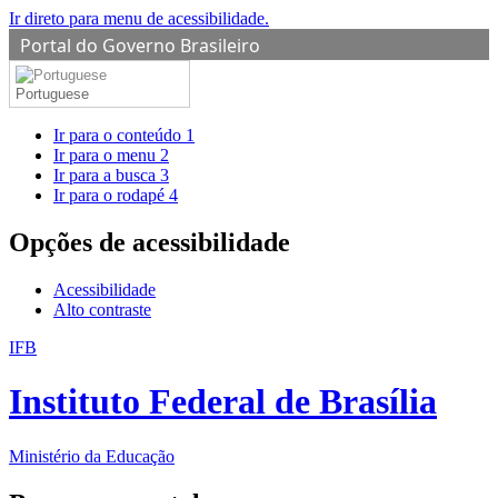
Ir direto para menu de acessibilidade.
Portal do Governo Brasileiro
Portuguese
Ir para o conteúdo
1
Ir para o menu
2
Ir para a busca
3
Ir para o rodapé
4
Opções de acessibilidade
Acessibilidade
Alto contraste
IFB
Instituto Federal de Brasília
Ministério da Educação