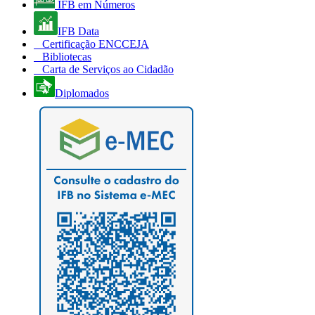
IFB em Números
IFB Data
Certificação ENCCEJA
Bibliotecas
Carta de Serviços ao Cidadão
Diplomados