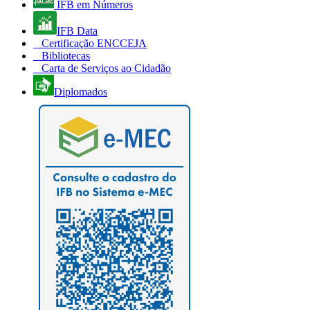
IFB em Números
IFB Data
Certificação ENCCEJA
Bibliotecas
Carta de Serviços ao Cidadão
Diplomados