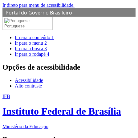
Ir direto para menu de acessibilidade.
Portal do Governo Brasileiro
Portuguese
Ir para o conteúdo
1
Ir para o menu
2
Ir para a busca
3
Ir para o rodapé
4
Opções de acessibilidade
Acessibilidade
Alto contraste
IFB
Instituto Federal de Brasília
Ministério da Educação