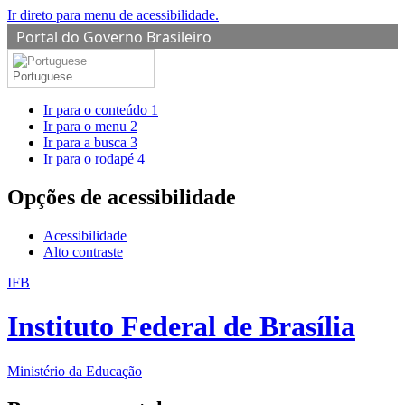
Ir direto para menu de acessibilidade.
Portal do Governo Brasileiro
Portuguese
Ir para o conteúdo
1
Ir para o menu
2
Ir para a busca
3
Ir para o rodapé
4
Opções de acessibilidade
Acessibilidade
Alto contraste
IFB
Instituto Federal de Brasília
Ministério da Educação