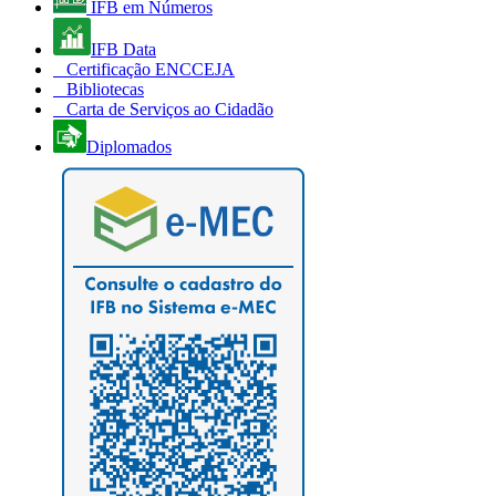
IFB em Números
IFB Data
Certificação ENCCEJA
Bibliotecas
Carta de Serviços ao Cidadão
Diplomados