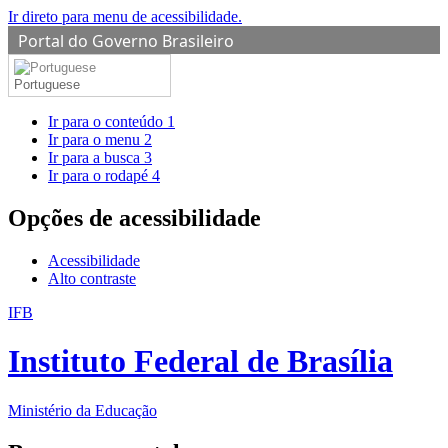
Ir direto para menu de acessibilidade.
Portal do Governo Brasileiro
Portuguese
Ir para o conteúdo
1
Ir para o menu
2
Ir para a busca
3
Ir para o rodapé
4
Opções de acessibilidade
Acessibilidade
Alto contraste
IFB
Instituto Federal de Brasília
Ministério da Educação