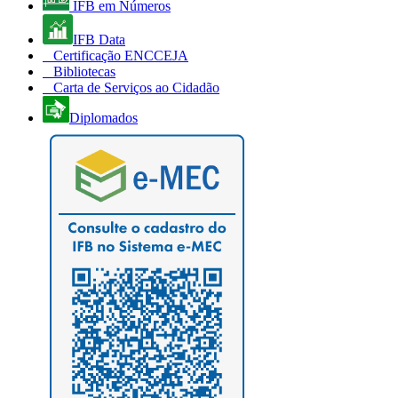
IFB em Números
IFB Data
Certificação ENCCEJA
Bibliotecas
Carta de Serviços ao Cidadão
Diplomados