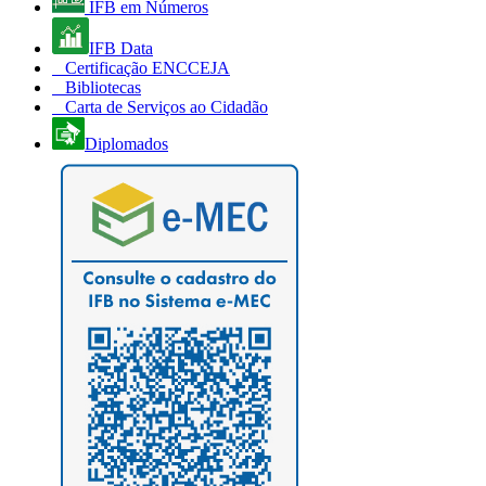
IFB em Números
IFB Data
Certificação ENCCEJA
Bibliotecas
Carta de Serviços ao Cidadão
Diplomados