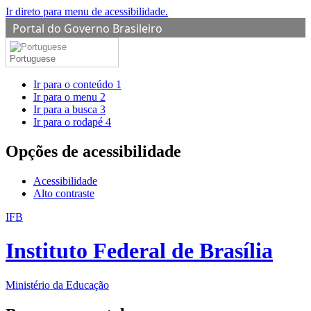
Ir direto para menu de acessibilidade.
Portal do Governo Brasileiro
Portuguese
Ir para o conteúdo
1
Ir para o menu
2
Ir para a busca
3
Ir para o rodapé
4
Opções de acessibilidade
Acessibilidade
Alto contraste
IFB
Instituto Federal de Brasília
Ministério da Educação