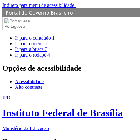
Ir direto para menu de acessibilidade.
Portal do Governo Brasileiro
Portuguese
Ir para o conteúdo
1
Ir para o menu
2
Ir para a busca
3
Ir para o rodapé
4
Opções de acessibilidade
Acessibilidade
Alto contraste
IFB
Instituto Federal de Brasília
Ministério da Educação