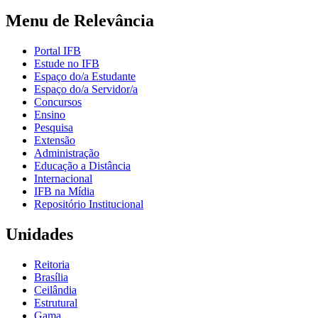
Menu de Relevância
Portal IFB
Estude no IFB
Espaço do/a Estudante
Espaço do/a Servidor/a
Concursos
Ensino
Pesquisa
Extensão
Administração
Educação a Distância
Internacional
IFB na Mídia
Repositório Institucional
Unidades
Reitoria
Brasília
Ceilândia
Estrutural
Gama