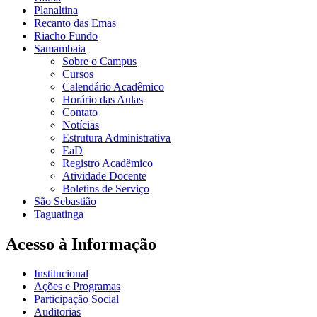
Planaltina
Recanto das Emas
Riacho Fundo
Samambaia
Sobre o Campus
Cursos
Calendário Acadêmico
Horário das Aulas
Contato
Notícias
Estrutura Administrativa
EaD
Registro Acadêmico
Atividade Docente
Boletins de Serviço
São Sebastião
Taguatinga
Acesso à Informação
Institucional
Ações e Programas
Participação Social
Auditorias